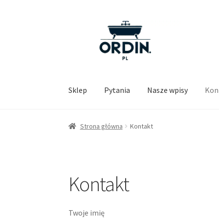
Przejdź
Przejdź
do
do
nawigacji
treści
Sklep
Pytania
Nasze wpisy
Kon
Strona główna
Kontakt
Kontakt
Twoje imię