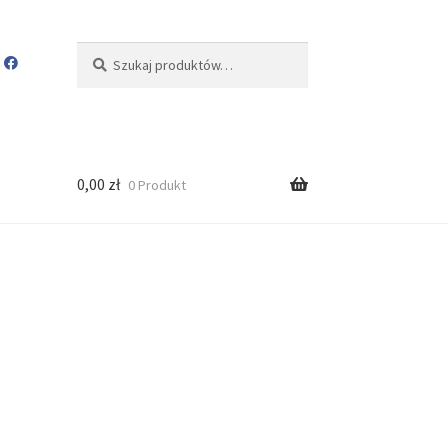
Szukaj:
Szukaj
0,00
zł
0 Produkt