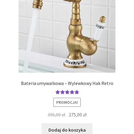
Bateria umywalkowa – Wylewkowy Hak Retro
Oceniono
PROMOCJA!
5.00
na 5
Pierwotna
Aktualna
395,00
zł
275,00
zł
cena
cena
wynosiła:
wynosi:
Dodaj do koszyka