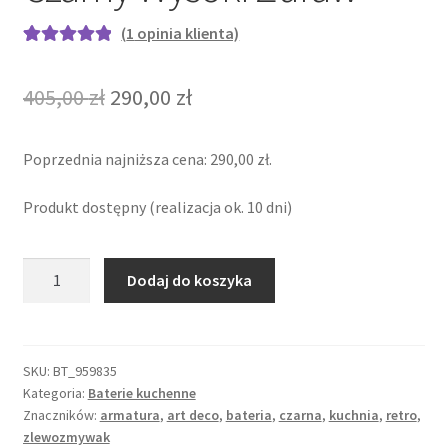
(
1
opinia klienta)
Oceniony
1
5.00
na 5 na
Pierwotna
Aktualna
405,00
zł
290,00
zł
podstawie
cena
cena
oceny klienta
Poprzednia najniższa cena:
290,00
zł
.
wynosiła:
wynosi:
405,00 zł.
290,00 zł.
Produkt dostępny (realizacja ok. 10 dni)
ilość
Dodaj do koszyka
Bateria
kuchenna
-
Czarny
SKU:
BT_959835
Kategoria:
Baterie kuchenne
Wysoki
Znaczników:
armatura
,
art deco
,
bateria
,
czarna
,
kuchnia
,
retro
,
Żuraw
zlewozmywak