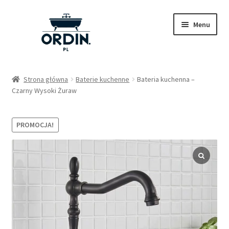
Przejdź
Przejdź
Menu
do
do
nawigacji
treści
Sklep
Strona główna
Baterie kuchenne
Bateria kuchenna –
Czarny Wysoki Żuraw
Pytania
Nasze wpisy
PROMOCJA!
Kontakt