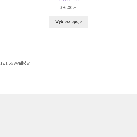
Oceniono
395,00
zł
4.76
na 5
Ten
Wybierz opcje
produkt
ma
wiele
wariantów.
Opcje
można
Posortowane
–12 z 66 wyników
wybrać
według
na
najnowszych
stronie
produktu