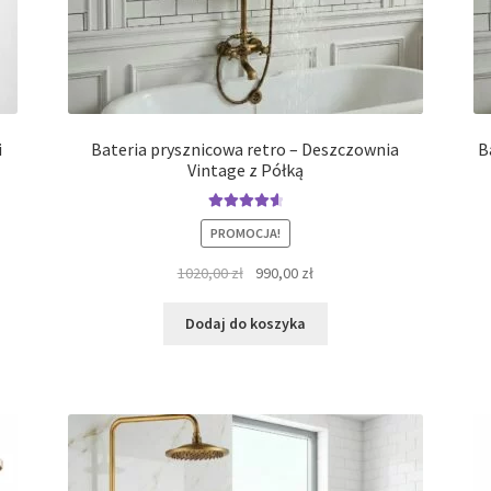
i
Bateria prysznicowa retro – Deszczownia
B
Vintage z Półką
Oceniono
PROMOCJA!
4.71
na 5
Pierwotna
Aktualna
1020,00
zł
990,00
zł
cena
cena
wynosiła:
wynosi:
Dodaj do koszyka
1020,00 zł.
990,00 zł.