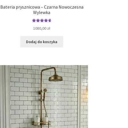
Bateria prysznicowa – Czarna Nowoczesna
Wylewka
Oceniono
1080,00
zł
4.77
na 5
Dodaj do koszyka