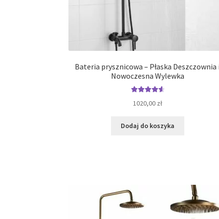
Bateria prysznicowa – Płaska Deszczownia 
Nowoczesna Wylewka
Oceniono
1020,00
zł
4.69
na 5
Dodaj do koszyka