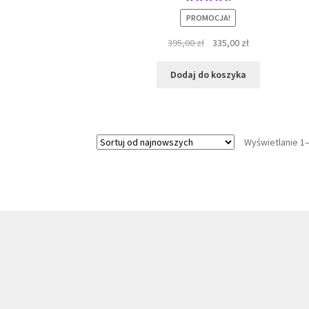
Oceniono
PROMOCJA!
4.86
na 5
Pierwotna
Aktualna
395,00
zł
335,00
zł
cena
cena
wynosiła:
wynosi:
Dodaj do koszyka
395,00 zł.
335,00 zł.
Wyświetlanie 1