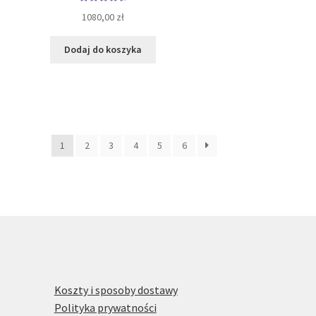
Oceniono
1080,00
zł
4.69
na 5
Dodaj do koszyka
1
2
3
4
5
6
Koszty i sposoby dostawy
Polityka prywatności