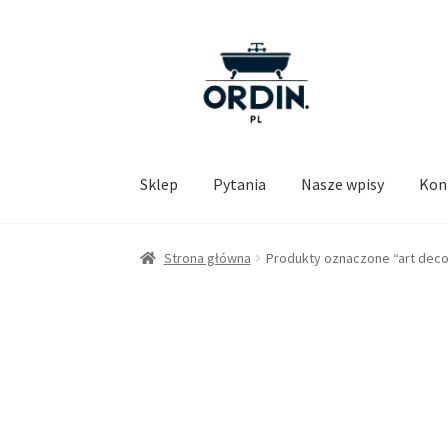
Przejdź
Przejdź
do
do
nawigacji
treści
Sklep
Pytania
Nasze wpisy
Kon
Strona główna
Produkty oznaczone “art dec