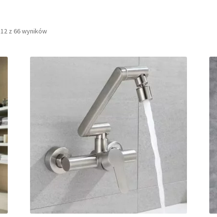
Posortowane
–12 z 66 wyników
według
najnowszych