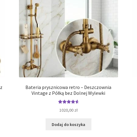
 z
Bateria prysznicowa retro – Deszczownia
Vintage z Półką bez Dolnej Wylewki
Oceniono
1020,00
zł
4.69
na 5
Dodaj do koszyka