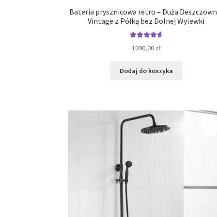
Bateria prysznicowa retro – Duża Deszczown
Vintage z Półką bez Dolnej Wylewki
Oceniono
1090,00
zł
4.80
na 5
Dodaj do koszyka