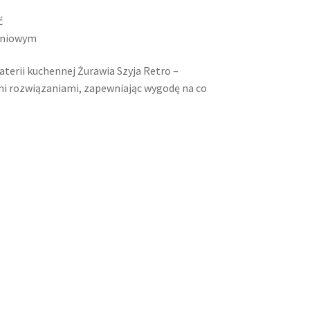
ć
eniowym
aterii kuchennej Żurawia Szyja Retro –
mi rozwiązaniami, zapewniając wygodę na co