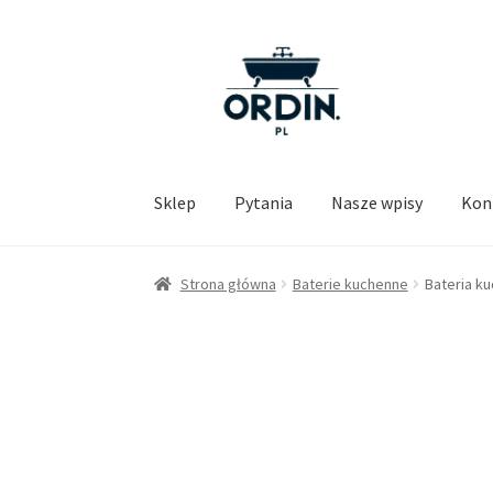
Przejdź
Przejdź
do
do
nawigacji
treści
Sklep
Pytania
Nasze wpisy
Kon
Strona główna
Baterie kuchenne
Bateria ku