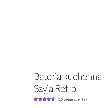
Bateria kuchenna 
Szyja Retro
(
10
opinii klienta)
Oceniony
10