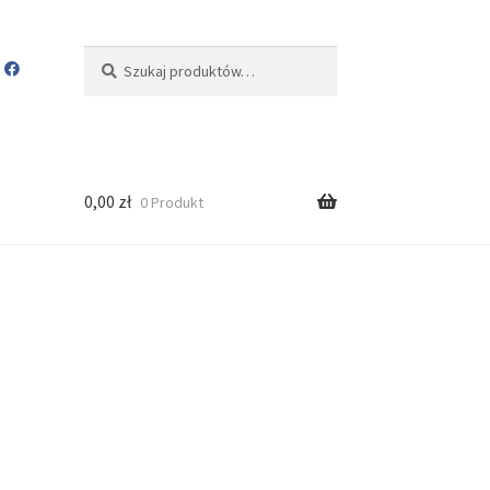
Szukaj:
Szukaj
0,00
zł
0 Produkt