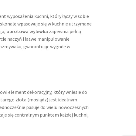
nt wyposażenia kuchni, który łączy w sobie
 doskonale wpasowuje się w kuchnie utrzymane
uga,
obrotowa wylewka
zapewnia pełną
cie naczyń i łatwe manipulowanie
ewozmywaku, gwarantując wygodę w
owi element dekoracyjny, który wniesie do
 starego złota (mosiądz) jest idealnym
jednocześnie pasuje do wielu nowoczesnych
staje się centralnym punktem każdej kuchni,