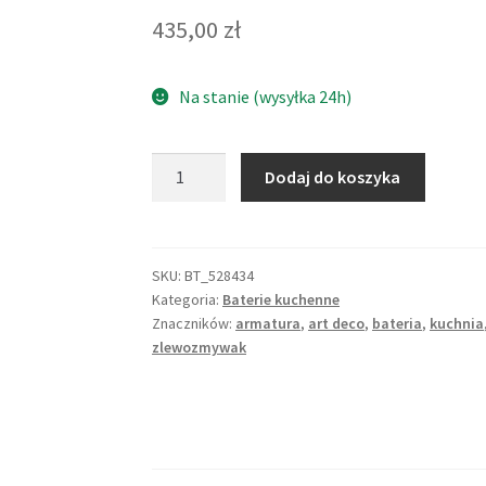
4.80
na 5 na
435,00
zł
podstawie
ocen
klientów
Na stanie (wysyłka 24h)
ilość
Dodaj do koszyka
Bateria
kuchenna
-
Żurawia
SKU:
BT_528434
Kategoria:
Baterie kuchenne
Szyja
Znaczników:
armatura
,
art deco
,
bateria
,
kuchnia
Retro
zlewozmywak