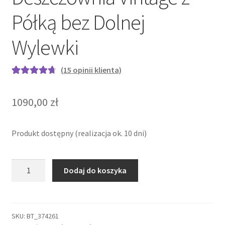
Półką bez Dolnej
Wylewki
(
15
opinii klienta)
Oceniony
15
4.80
na 5 na
1090,00
zł
podstawie
ocen
klientów
Produkt dostępny (realizacja ok. 10 dni)
ilość
Dodaj do koszyka
Bateria
prysznicowa
retro
-
SKU:
BT_374261