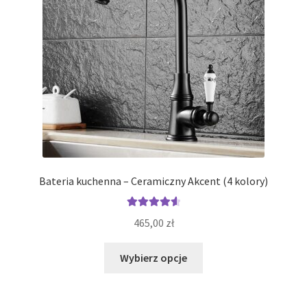
na
stronie
produktu
Bateria kuchenna – Ceramiczny Akcent (4 kolory)
Oceniono
465,00
zł
4.67
na 5
Ten
Wybierz opcje
produkt
ma
wiele