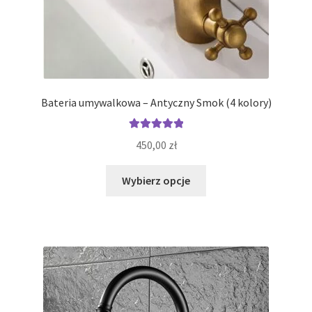
Bateria umywalkowa – Antyczny Smok (4 kolory)
Oceniono
450,00
zł
5.00
na 5
Ten
Wybierz opcje
produkt
ma
wiele
wariantów.
Opcje
można
wybrać