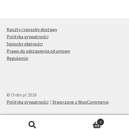
wariantów.
Opcje
można
wybrać
Koszty i sposoby dostawy
na
Polityka prywatności
stronie
Sposoby płatności
produktu
Prawo do odstąpienia od umowy
Regulamin
© Ordin.pl 2026
Polityka prywatności
Stworzone z WooCommerce
.
0
Szukaj:
Szukaj