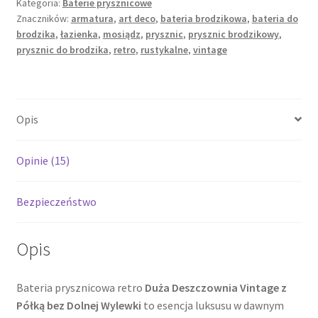
Kategoria:
Baterie prysznicowe
Duża
Znaczników:
armatura
,
art deco
,
bateria brodzikowa
,
bateria do
Deszczownia
brodzika
,
łazienka
,
mosiądz
,
prysznic
,
prysznic brodzikowy
,
Vintage
prysznic do brodzika
,
retro
,
rustykalne
,
vintage
z
Półką
bez
Dolnej
Opis
Wylewki
Opinie (15)
Bezpieczeństwo
Opis
Bateria prysznicowa retro
Duża Deszczownia Vintage z
Półką bez Dolnej Wylewki
to esencja luksusu w dawnym