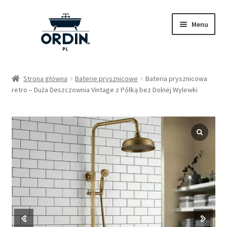
Przejdź
Przejdź
Menu
do
do
nawigacji
treści
Sklep
Strona główna
Baterie prysznicowe
Bateria prysznicowa
retro – Duża Deszczownia Vintage z Półką bez Dolnej Wylewki
Pytania
Nasze wpisy
Kontakt