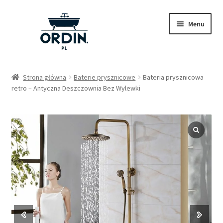
Przejdź
Przejdź
Menu
do
do
nawigacji
treści
Sklep
Strona główna
Baterie prysznicowe
Bateria prysznicowa
retro – Antyczna Deszczownia Bez Wylewki
Pytania
Nasze wpisy
Kontakt