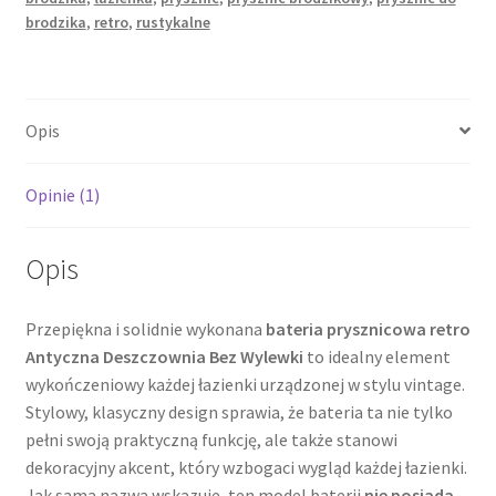
Bez
brodzika
,
retro
,
rustykalne
Wylewki
Opis
Opinie (1)
Opis
Przepiękna i solidnie wykonana
bateria prysznicowa retro
Antyczna Deszczownia Bez Wylewki
to idealny element
wykończeniowy każdej łazienki urządzonej w stylu vintage.
Stylowy, klasyczny design sprawia, że bateria ta nie tylko
pełni swoją praktyczną funkcję, ale także stanowi
dekoracyjny akcent, który wzbogaci wygląd każdej łazienki.
Jak sama nazwa wskazuje, ten model baterii
nie posiada