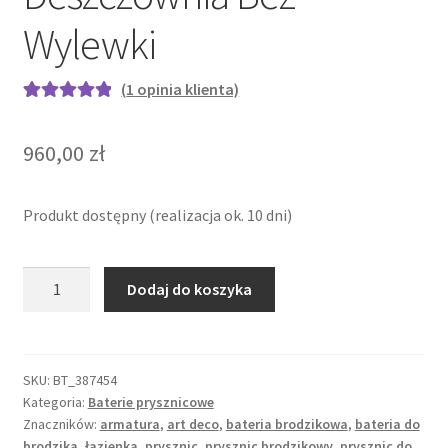
Wylewki
(
1
opinia klienta)
Oceniony
1
5.00
na 5 na
960,00
zł
podstawie
oceny klienta
Produkt dostępny (realizacja ok. 10 dni)
ilość
Dodaj do koszyka
Bateria
prysznicowa
retro
-
SKU:
BT_387454
Kategoria:
Baterie prysznicowe
Antyczna
Znaczników:
armatura
,
art deco
,
bateria brodzikowa
,
bateria do
Deszczownia
brodzika
,
łazienka
,
prysznic
,
prysznic brodzikowy
,
prysznic do