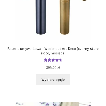
Bateria umywalkowa – Wodospad Art Deco (czarny, stare
złoto/mosiądz)
Oceniono
395,00
zł
4.71
na 5
Ten
Wybierz opcje
produkt
ma
wiele
wariantów.