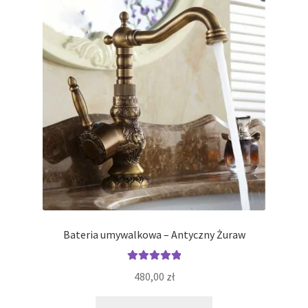
Opcje
można
wybrać
na
stronie
produktu
Bateria umywalkowa – Antyczny Żuraw
Oceniono
480,00
zł
5.00
na 5