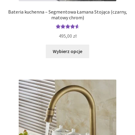
Bateria kuchenna – Segmentowa Łamana Stojąca (czarny,
matowy chrom)
Oceniono
495,00
zł
4.71
na 5
Ten
Wybierz opcje
produkt
ma
wiele
wariantów.
Opcje
można
wybrać
na
stronie
produktu