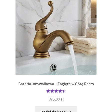
Bateria umywalkowa – Zagięte w Górę Retro
Oceniono
375,00
zł
4.50
na 5
Dodaj do koszyka