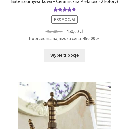
Bateria umywalkowa – Ceramiczna Piękność (2 kolory)
Oceniono
PROMOCJA!
4.82
na 5
Pierwotna
Aktualna
495,00
zł
450,00
zł
cena
cena
Poprzednia najniższa cena:
450,00
zł
.
wynosiła:
wynosi:
Ten
495,00 zł.
450,00 zł.
Wybierz opcje
produkt
ma
wiele
wariantów.
Opcje
można
wybrać
na
stronie
produktu