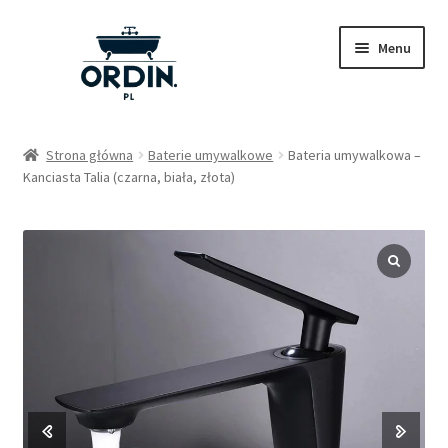
Przejdź
Przejdź
Menu
do
do
nawigacji
treści
Sklep
Strona główna
Baterie umywalkowe
Bateria umywalkowa –
Kanciasta Talia (czarna, biała, złota)
Pytania
Nasze wpisy
Kontakt