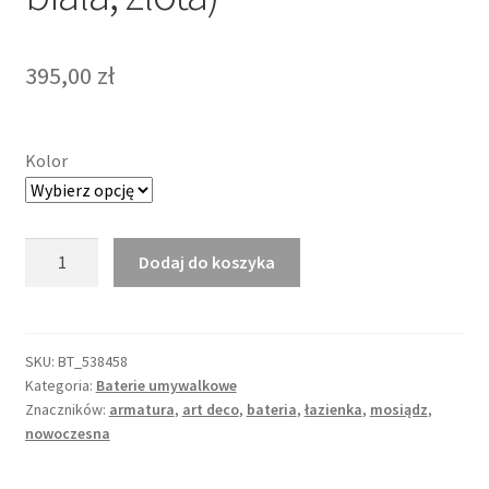
395,00
zł
Kolor
ilość
Dodaj do koszyka
Bateria
umywalkowa
-
Kanciasta
SKU:
BT_538458
Kategoria:
Baterie umywalkowe
Talia
Znaczników:
armatura
,
art deco
,
bateria
,
łazienka
,
mosiądz
,
(czarna,
nowoczesna
biała,
złota)