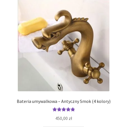
Opcje
można
wybrać
na
stronie
produktu
Bateria umywalkowa – Antyczny Smok (4 kolory)
Oceniono
450,00
zł
5.00
na 5