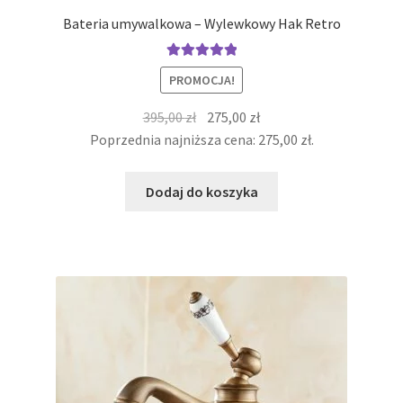
Bateria umywalkowa – Wylewkowy Hak Retro
Oceniono
PROMOCJA!
5.00
na 5
Pierwotna
Aktualna
395,00
zł
275,00
zł
cena
cena
Poprzednia najniższa cena:
275,00
zł
.
wynosiła:
wynosi:
395,00 zł.
275,00 zł.
Dodaj do koszyka