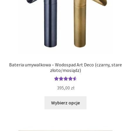
Bateria umywalkowa – Wodospad Art Deco (czarny, stare
złoto/mosiądz)
Oceniono
395,00
zł
4.71
na 5
Ten
Wybierz opcje
produkt
ma
wiele
wariantów.